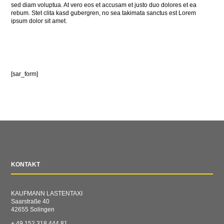
sed diam voluptua. At vero eos et accusam et justo duo dolores et ea
rebum. Stet clita kasd gubergren, no sea takimata sanctus est Lorem
ipsum dolor sit amet.
[sar_form]
KONTAKT
KAUFMANN LASTENTAXI
Saarstraße 40
42655 Solingen
+ 49 152 318 444 81